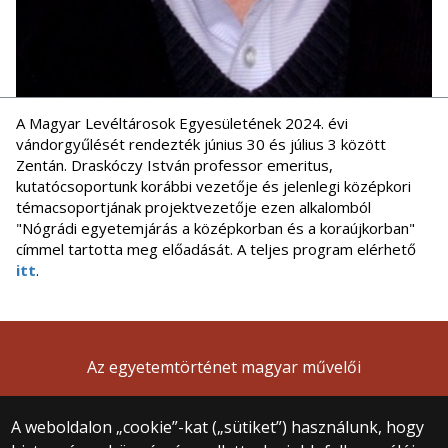
A Magyar Levéltárosok Egyesületének 2024. évi
vándorgyűlését rendezték június 30 és július 3 között
Zentán. Draskóczy István professor emeritus,
kutatócsoportunk korábbi vezetője és jelenlegi középkori
témacsoportjának projektvezetője ezen alkalomból
"Nógrádi egyetemjárás a középkorban és a koraújkorban"
címmel tartotta meg előadását. A teljes program elérhető
itt
.
Az egyetemtörténet magyar művelői
A weboldalon „cookie”-kat („sütiket”) használunk, hogy