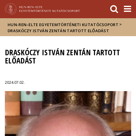
Események
ELTE a
Hírek
sajtóban
>
HUN-REN–ELTE EGYETEMTÖRTÉNETI KUTATÓCSOPORT
DRASKÓCZY ISTVÁN ZENTÁN TARTOTT ELŐADÁST
DRASKÓCZY ISTVÁN ZENTÁN TARTOTT
ELŐADÁST
2024.07.02.