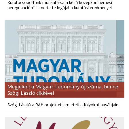
Kutatócsoportunk munkatársa a késő-középkori nemesi
peregrinációról ismertette legújabb kutatási eredményeit
Megjelent a Magyar Tudomány új száma, benne
Szögi László cikkével
Szögi László a RAH projektet ismerteti a folyóirat hasábjain