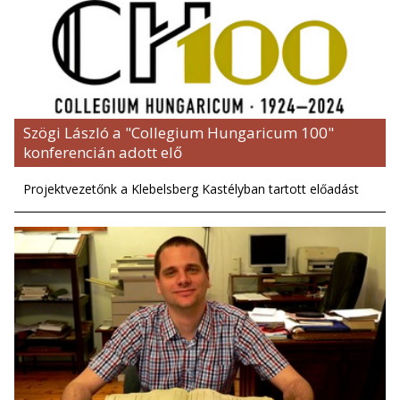
Szögi László a "Collegium Hungaricum 100"
konferencián adott elő
Projektvezetőnk a Klebelsberg Kastélyban tartott előadást