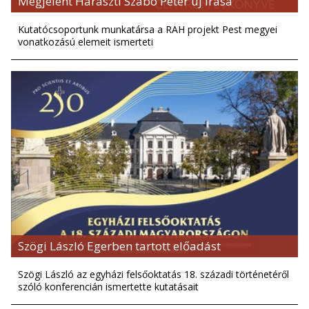
Megjelent Haraszti Szabó Péter új írása
Kutatócsoportunk munkatársa a RAH projekt Pest megyei
vonatkozású elemeit ismerteti
Szögi László Egerben tartott előadást
Szögi László az egyházi felsőoktatás 18. századi történetéről
szóló konferencián ismertette kutatásait