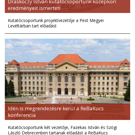
Draskóczy István kutatócsoportunk középkori
eredményeit ismerteti
Kutatócsoportunk projektvezetője a Pest Megyei
Levéltárban tart előadást
Idén is megrendezésre kerül a ReBaKucs
konferencia
Kutatócsoportunk két vezetője, Fazekas István és Szögi
László Debrecenben tartanak előadást a ReBaKucs