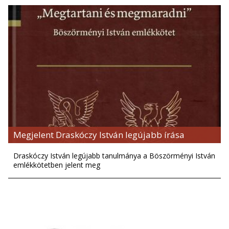
Megjelent Draskóczy István legújabb írása
Draskóczy István legújabb tanulmánya a Böszörményi István
emlékkötetben jelent meg