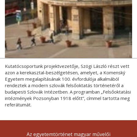
Kutatócsoportunk projektvezetője, Szögi László részt vett
azon a kerekasztal-beszélgetésen, amelyet, a Komenský
Egyetem megalapításának 100. évfordulója alkalmából
rendeztek a modern szlovák felsőoktatás történetéről a
budapesti Szlovák Intézetben. A programban „Felsőoktatási
intézmények Pozsonyban 1918 előtt”, címmel tartotta meg
referátumát.
Az egyetemtörténet magyar művelői