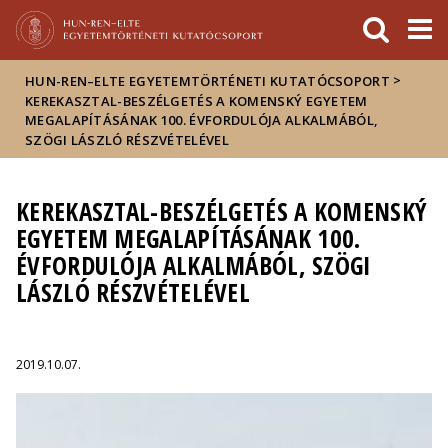
Események
ELTE a
Hírek
sajtóban
>
HUN-REN–ELTE EGYETEMTÖRTÉNETI KUTATÓCSOPORT
KEREKASZTAL-BESZÉLGETÉS A KOMENSKÝ EGYETEM
MEGALAPÍTÁSÁNAK 100. ÉVFORDULÓJA ALKALMÁBÓL,
SZÖGI LÁSZLÓ RÉSZVÉTELÉVEL
KEREKASZTAL-BESZÉLGETÉS A KOMENSKÝ
EGYETEM MEGALAPÍTÁSÁNAK 100.
ÉVFORDULÓJA ALKALMÁBÓL, SZÖGI
LÁSZLÓ RÉSZVÉTELÉVEL
2019.10.07.