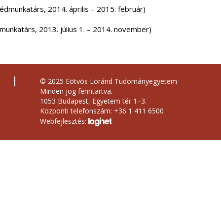
munkatárs, 2014. április – 2015. február)
nkatárs, 2013. július 1. – 2014. november)
© 2025 Eötvös Loránd Tudományegyetem
Minden jog fenntartva.
1053 Budapest, Egyetem tér 1–3.
Központi telefonszám: +36 1 411 6500
Webfejlesztés: