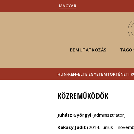
MAGYAR
BEMUTATKOZÁS
TAGO
HUN-REN–ELTE EGYETEMTÖRTÉNETI 
KÖZREMŰKÖDŐK
Juhász Györgyi
(adminisztrátor)
Kakasy Judit
(2014. június – novem