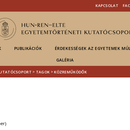
Események
ELTE a
Hírek
KAPCSOLAT
FA
sajtóban
K
PUBLIKÁCIÓK
ÉRDEKESSÉGEK AZ EGYETEMEK MÚ
GALÉRIA
>
>
KUTATÓCSOPORT
TAGOK
KÖZREMŰKÖDŐK
ber)