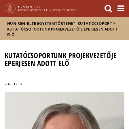
Események
ELTE a
Hírek
sajtóban
>
HUN-REN–ELTE EGYETEMTÖRTÉNETI KUTATÓCSOPORT
KUTATÓCSOPORTUNK PROJEKVEZETŐJE EPERJESEN ADOTT
ELŐ
KUTATÓCSOPORTUNK PROJEKVEZETŐJE
EPERJESEN ADOTT ELŐ
2023.12.07.