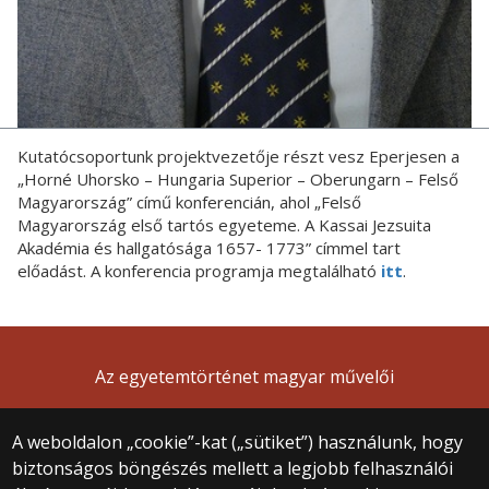
Kutatócsoportunk projektvezetője részt vesz Eperjesen a
„Horné Uhorsko – Hungaria Superior – Oberungarn – Felső
Magyarország” című konferencián, ahol „Felső
Magyarország első tartós egyeteme. A Kassai Jezsuita
Akadémia és hallgatósága 1657- 1773” címmel tart
előadást. A konferencia programja megtalálható
itt
.
Az egyetemtörténet magyar művelői
A weboldalon „cookie”-kat („sütiket”) használunk, hogy
biztonságos böngészés mellett a legjobb felhasználói
© 2025 Eötvös Loránd Tudományegyetem