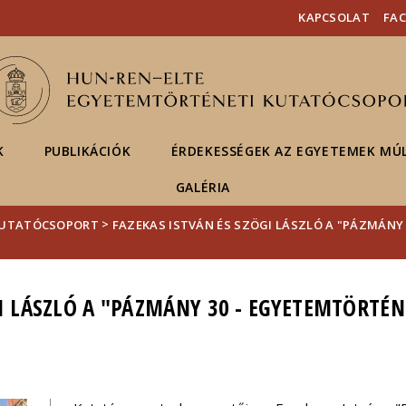
Események
ELTE a
Hírek
KAPCSOLAT
FA
sajtóban
K
PUBLIKÁCIÓK
ÉRDEKESSÉGEK AZ EGYETEMEK MÚ
GALÉRIA
>
KUTATÓCSOPORT
FAZEKAS ISTVÁN ÉS SZÖGI LÁSZLÓ A "PÁZMÁNY
GI LÁSZLÓ A "PÁZMÁNY 30 - EGYETEMTÖRTÉN