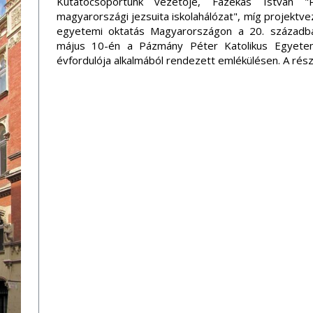
Kutatócsoportunk vezetője, Fazekas István 
magyarországi jezsuita iskolahálózat", míg projektve
egyetemi oktatás Magyarországon a 20. századba
május 10-én a Pázmány Péter Katolikus Egyetem
évfordulója alkalmából rendezett emlékülésen. A rés