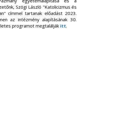
"Pázmány egyetemalapítása és a
zetőnk, Szögi László "Katolicizmus és
n" címmel tartanak előadást 2023.
en az intézmény alapításának 30.
zletes programot megtalálják
itt
.