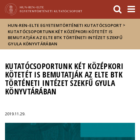
Események
ELTE a
Hírek
sajtóban
>
HUN-REN–ELTE EGYETEMTÖRTÉNETI KUTATÓCSOPORT
KUTATÓCSOPORTUNK KÉT KÖZÉPKORI KÖTETÉT IS
BEMUTATJÁK AZ ELTE BTK TÖRTÉNETI INTÉZET SZEKFŰ
GYULA KÖNYVTÁRÁBAN
KUTATÓCSOPORTUNK KÉT KÖZÉPKORI
KÖTETÉT IS BEMUTATJÁK AZ ELTE BTK
TÖRTÉNETI INTÉZET SZEKFŰ GYULA
KÖNYVTÁRÁBAN
2019.11.29.