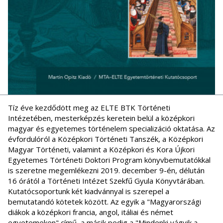
Tíz éve kezdődött meg az ELTE BTK Történeti
Intézetében, mesterképzés keretein belül a középkori
magyar és egyetemes történelem specializáció oktatása. Az
évfordulóról a Középkori Történeti Tanszék, a Középkori
Magyar Történeti, valamint a Középkori és Kora Újkori
Egyetemes Történeti Doktori Program könyvbemutatókkal
is szeretne megemlékezni 2019. december 9-én, délután
16 órától a Történeti Intézet Szekfű Gyula Könyvtárában.
Kutatócsoportunk két kiadvánnyal is szerepel a
bemutatandó kötetek között. Az egyik a "Magyarországi
diákok a középkori francia, angol, itáliai és német
egyetemeken" című, a másik pedig a "Mindenki vágyik a