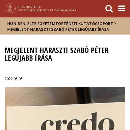
Események
ELTE a
Hírek
sajtóban
>
HUN-REN–ELTE EGYETEMTÖRTÉNETI KUTATÓCSOPORT
MEGJELENT HARASZTI SZABÓ PÉTER LEGÚJABB ÍRÁSA
MEGJELENT HARASZTI SZABÓ PÉTER
LEGÚJABB ÍRÁSA
2022.05.05.