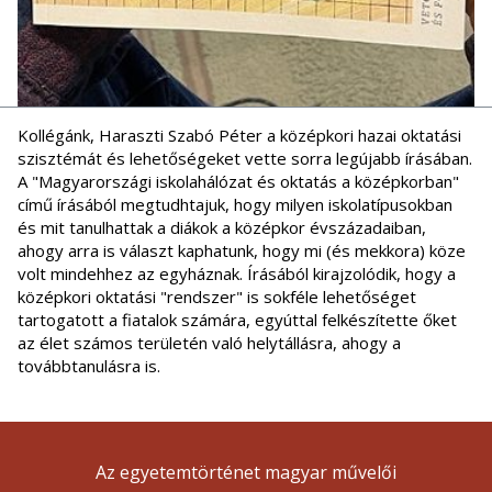
Kollégánk, Haraszti Szabó Péter a középkori hazai oktatási
szisztémát és lehetőségeket vette sorra legújabb írásában.
A "Magyarországi iskolahálózat és oktatás a középkorban"
című írásából megtudhtajuk, hogy milyen iskolatípusokban
és mit tanulhattak a diákok a középkor évszázadaiban,
ahogy arra is választ kaphatunk, hogy mi (és mekkora) köze
volt mindehhez az egyháznak. Írásából kirajzolódik, hogy a
középkori oktatási "rendszer" is sokféle lehetőséget
tartogatott a fiatalok számára, egyúttal felkészítette őket
az élet számos területén való helytállásra, ahogy a
továbbtanulásra is.
Az egyetemtörténet magyar művelői