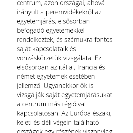
centrum, azon országai, ahová
irányult a peremvidékekről az
egyetemjárás, elsősorban
befogadó egyetemekkel
rendelkeztek, és számukra fontos
saját kapcsolataik és
vonzáskörzetük vizsgálata. Ez
elsősorban az itáliai, francia és
német egyetemek esetében
jellemző. Ugyanakkor ők is
vizsgálják saját egyetemjárásukat
a centrum más régióival
kapcsolatosan. Az Európa északi,
keleti és déli végein található
országok egy részének viszonylag