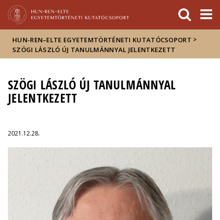
Események
ELTE a
Hírek
sajtóban
>
HUN-REN–ELTE EGYETEMTÖRTÉNETI KUTATÓCSOPORT
SZÖGI LÁSZLÓ ÚJ TANULMÁNNYAL JELENTKEZETT
SZÖGI LÁSZLÓ ÚJ TANULMÁNNYAL
JELENTKEZETT
2021.12.28.