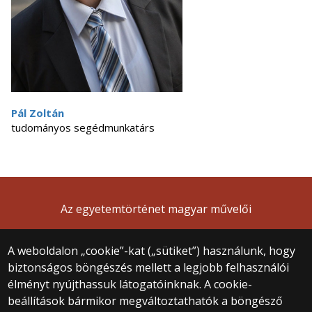
Pál Zoltán
tudományos segédmunkatárs
Az egyetemtörténet magyar művelői
A weboldalon „cookie”-kat („sütiket”) használunk, hogy
biztonságos böngészés mellett a legjobb felhasználói
© 2025 Eötvös Loránd Tudományegyetem
élményt nyújthassuk látogatóinknak. A cookie-
Minden jog fenntartva.
beállítások bármikor megváltoztathatók a böngésző
1053 Budapest, Egyetem tér 1–3.