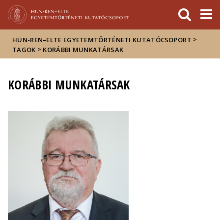
Események
ELTE a
Hírek
sajtóban
>
HUN-REN–ELTE EGYETEMTÖRTÉNETI KUTATÓCSOPORT
>
TAGOK
KORÁBBI MUNKATÁRSAK
KORÁBBI MUNKATÁRSAK