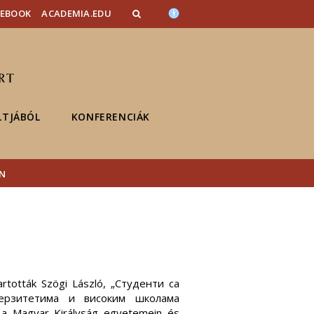
CEBOOK
ACADEMIA.EDU
LTJÁBÓL
KONFERENCIÁK
EN
artották Szögi László, „Студенти са
ерзитетима и високим школама
 a Magyar Királyság egyetemein és