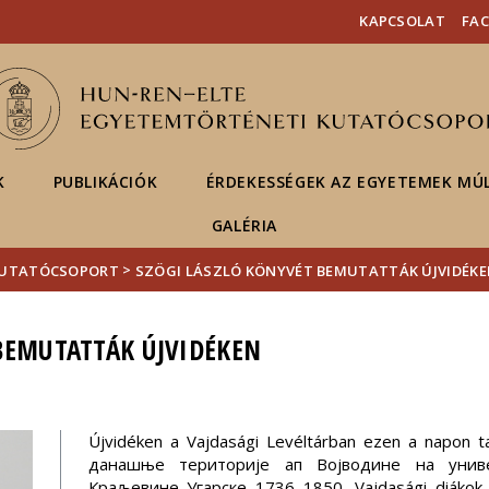
Események
ELTE a
Hírek
KAPCSOLAT
FA
sajtóban
K
PUBLIKÁCIÓK
ÉRDEKESSÉGEK AZ EGYETEMEK MÚ
GALÉRIA
>
KUTATÓCSOPORT
SZÖGI LÁSZLÓ KÖNYVÉT BEMUTATTÁK ÚJVIDÉK
BEMUTATTÁK ÚJVIDÉKEN
Újvidéken a Vajdasági Levéltárban ezen a napon t
данашње територије ап Војводине на унив
Краљевине Угарске 1736–1850. Vajdasági diákok