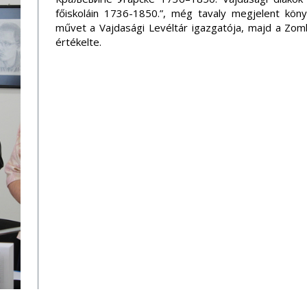
főiskoláin 1736-1850.”, még tavaly megjelent kö
művet a Vajdasági Levéltár igazgatója, majd a Zomb
értékelte.