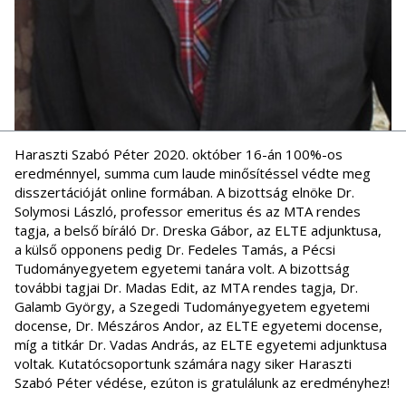
Haraszti Szabó Péter 2020. október 16-án 100%-os
eredménnyel, summa cum laude minősítéssel védte meg
disszertációját online formában. A bizottság elnöke Dr.
Solymosi László, professor emeritus és az MTA rendes
tagja, a belső bíráló Dr. Dreska Gábor, az ELTE adjunktusa,
a külső opponens pedig Dr. Fedeles Tamás, a Pécsi
Tudományegyetem egyetemi tanára volt. A bizottság
további tagjai Dr. Madas Edit, az MTA rendes tagja, Dr.
Galamb György, a Szegedi Tudományegyetem egyetemi
docense, Dr. Mészáros Andor, az ELTE egyetemi docense,
míg a titkár Dr. Vadas András, az ELTE egyetemi adjunktusa
voltak. Kutatócsoportunk számára nagy siker Haraszti
Szabó Péter védése, ezúton is gratulálunk az eredményhez!