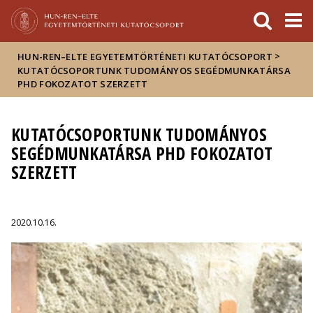
Események
ELTE a
Hírek
sajtóban
>
HUN-REN–ELTE EGYETEMTÖRTÉNETI KUTATÓCSOPORT
KUTATÓCSOPORTUNK TUDOMÁNYOS SEGÉDMUNKATÁRSA
PHD FOKOZATOT SZERZETT
KUTATÓCSOPORTUNK TUDOMÁNYOS
SEGÉDMUNKATÁRSA PHD FOKOZATOT
SZERZETT
2020.10.16.