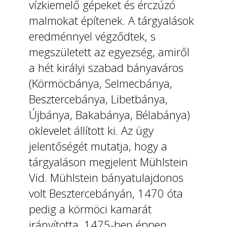
vízkiemelő gépeket és érczúzó
malmokat építenek. A tárgyalások
eredménnyel végződtek, s
megszületett az egyezség, amiről
a hét királyi szabad bányaváros
(Körmöcbánya, Selmecbánya,
Besztercebánya, Libetbánya,
Újbánya, Bakabánya, Bélabánya)
oklevelet állított ki. Az ügy
jelentőségét mutatja, hogy a
tárgyaláson megjelent Mühlstein
Vid. Mühlstein bányatulajdonos
volt Besztercebányán, 1470 óta
pedig a körmöci kamarát
irányította, 1475-ben éppen