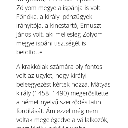
Zólyom megye alispánja is volt.
Főnöke, a királyi pénzügyek
irányítója, a kincstartó, Ernuszt
János volt, aki mellesleg Zólyom
megye ispáni tisztségét is
betöltötte.
A krakkóiak számára oly fontos
volt az ügylet, hogy királyi
beleegyezést kértek hozzá. Mátyás
király (1458–1490) megerősítette
a német nyelvű szerződés latin
fordítását. Ám ezzel még nem
voltak megelégedve a vállalkozók,