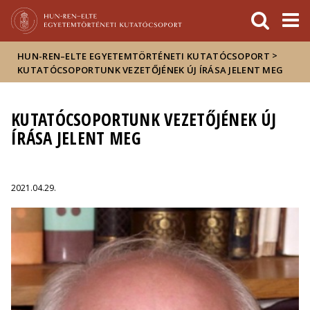
Események
ELTE a
Hírek
sajtóban
>
HUN-REN–ELTE EGYETEMTÖRTÉNETI KUTATÓCSOPORT
KUTATÓCSOPORTUNK VEZETŐJÉNEK ÚJ ÍRÁSA JELENT MEG
KUTATÓCSOPORTUNK VEZETŐJÉNEK ÚJ
ÍRÁSA JELENT MEG
2021.04.29.