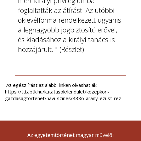
mert királyi privilégiumba
foglaltatták az átírást. Az utóbbi
oklevélforma rendelkezett ugyanis
a legnagyobb jogbiztosító erővel,
és kiadásához a királyi tanács is
hozzájárult. " (Részlet)
Az egész írást az alábbi linken olvashatják:
https://tti.abtk.hu/kutatasok/lendulet/kozepkori-
gazdasagtortenet/havi-szines/4386-arany-ezust-rez
Az egyetemtörténet magyar művelői