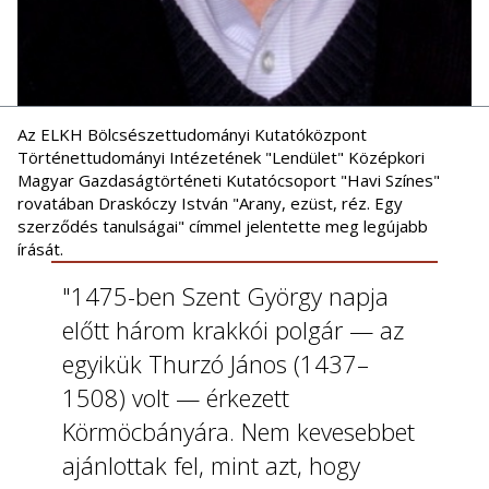
Az ELKH Bölcsészettudományi Kutatóközpont
Történettudományi Intézetének "Lendület" Középkori
Magyar Gazdaságtörténeti Kutatócsoport "Havi Színes"
rovatában Draskóczy István "Arany, ezüst, réz. Egy
szerződés tanulságai" címmel jelentette meg legújabb
írását.
"1475-ben Szent György napja
előtt három krakkói polgár — az
egyikük Thurzó János (1437–
1508) volt — érkezett
Körmöcbányára. Nem kevesebbet
ajánlottak fel, mint azt, hogy