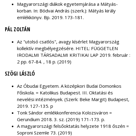
Magyarországi diákok egyetemjárása a Mátyás-
korban. In: Bódvai András (szerk.): Mátyás király
emlékkönyv. Bp. 2019. 173-181.
PÁL ZOLTÁN
Az "utolsó csatlós", avagy kísérlet Magyarország
kollektív megbélyegzésére. HITEL: FÜGGETLEN
IRODALMI TÁRSADALMI KRITIKAI LAP 2019. február :
2 pp. 67-84. , 18 p. (2019)
SZÖGI LÁSZLÓ
Az Óbudai Egyetem. A középkori Budai Domonkos
Főiskola. = Katolikus Budapest. III. Oktatási és
nevelési intézmények. (Szerk: Beke Margit) Budapest,
2019. 127-135. p
Tonk Sándor emlékkonferencia Kolozsváron =
Gerundium 2018. 3. sz. (2019) 171-173. p.
A magyarországi felsőoktatás helyzete 1918 őszén =
Soproni Szemle 73. (2019)