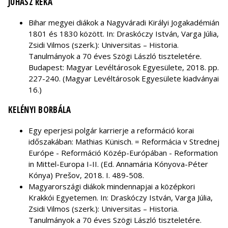
JUHÁSZ RÉKA
Bihar megyei diákok a Nagyváradi Királyi Jogakadémián
1801 és 1830 között. In: Draskóczy István, Varga Júlia,
Zsidi Vilmos (szerk.): Universitas – Historia.
Tanulmányok a 70 éves Szögi László tiszteletére.
Budapest: Magyar Levéltárosok Egyesülete, 2018. pp.
227-240. (Magyar Levéltárosok Egyesülete kiadványai
16.)
KELÉNYI BORBÁLA
Egy eperjesi polgár karrierje a reformáció korai
időszakában: Mathias Künisch. = Reformácia v Strednej
Európe - Reformáció Közép-Európában - Reformation
in Mittel-Europa I-II. (Ed. Annamária Kónyova-Péter
Kónya)
Prešov, 2018. I.
489-508.
Magyarországi diákok mindennapjai a középkori
Krakkói Egyetemen. In: Draskóczy István, Varga Júlia,
Zsidi Vilmos (szerk.): Universitas – Historia.
Tanulmányok a 70 éves Szögi László tiszteletére.