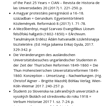
of the Past 25 Years = CIAN – Revista de Historia de
las Universidades 20 (2017) 1. 221-250. p.
A magyar protestáns peregrináció a 16–18.
században = Gerundium. Egyetemtörténeti
Közlemények. Reformáció 8 (2017) 1. 71-78.
A Mezőberényi, majd Szarvasi Evangélikus Líceum
felsőfokú hallgatói (1802-1850) = EÁrchivum.
Tanulmányok Erdész Ádám hatvanadik születésnapja
tiszteletére. (Ed: Héjja Julianna Erika) Gyula, 2017.
329-342. p
Die Veränderungen des ausländischen
Universitätsbesuches ungarländischer Studenten in
der Zeit der Thun’schen Reformen 1849-1860 = Die
Thun-Hohenstein’schen Universitätsreformen 1849-
1860. Konzeption – Umsetzung – Nachwirkungen. (Hg.
Christof Aigner – Brigitte Mazohl) Böhlau Verlag. Wien-
Köln-Weimar 2017. 240-257. p.
Študenti zo Slovenska na zahraničných univerzitách a
vysokých školách od stredoveku do roku 1918 =
Verbum Historiae 2017 1. sz. 7-24. p.