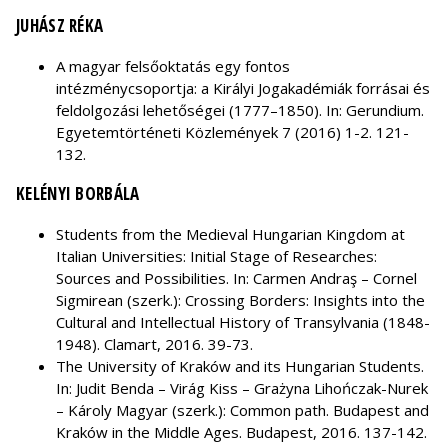
JUHÁSZ RÉKA
A magyar felsőoktatás egy fontos
intézménycsoportja: a Királyi Jogakadémiák forrásai és
feldolgozási lehetőségei (1777–1850). In: Gerundium.
Egyetemtörténeti Közlemények 7 (2016) 1-2. 121-
132.
KELÉNYI BORBÁLA
Students from the Medieval Hungarian Kingdom at
Italian Universities: Initial Stage of Researches:
Sources and Possibilities. In: Carmen Andraş – Cornel
Sigmirean (szerk.): Crossing Borders: Insights into the
Cultural and Intellectual History of Transylvania (1848-
1948). Clamart, 2016. 39-73.
The University of Kraków and its Hungarian Students.
In: Judit Benda – Virág Kiss – Grażyna Lihończak-Nurek
– Károly Magyar (szerk.): Common path. Budapest and
Kraków in the Middle Ages. Budapest, 2016. 137-142.