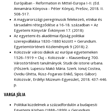
Európában - Reformation in Mittel-Europa I-II. (Ed.
Annamária Kónyova - Péter Kónya), Pre
šov, 2018. II.
508-517.
A magyarországi peregrinusok felekezeti, etnikai és
társadalmi rétegződése a 16-18. században = Az
Egyetemi Könyvtár Évkönyvei 17. (2018)
Az egyetemi és akadémiai ifjúság politikai
szerepvállalása 1830–1880 között = Gerundium.
Egyetemtörténeti Közlemények 9 (2018) 2.
Kolozsvár városi diákok az európai egyetemeken
1526–1919 = Cluj – Kolozsvár – Klausenburg 700.
Várostörténeti tanulmányok. Studii de istorie urbana.
(Főszerk. Lupescu Makó Mária. Szerk. Ionuț Costea,
Ovidiu Ghitta, Rüsz-Fogarasi Enikő, Sipos Gábor)
Kolozsvár, Erdélyi Múzeum-Egyesület, 2018. 437-446.
p.
VARGA JÚLIA
Politikai küzdelmek a századfordulón a budapesti
Egyetemi Körben (1888–1899) = Gerundium.