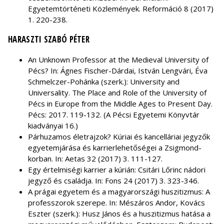
Egyetemtörténeti Közlemények. Reformáció 8 (2017)
1. 220-238.
HARASZTI SZABÓ PÉTER
An Unknown Professor at the Medieval University of
Pécs? In: Ágnes Fischer-Dárdai, István Lengvári, Éva
Schmelczer-Pohánka (szerk.): University and
Universality. The Place and Role of the University of
Pécs in Europe from the Middle Ages to Present Day.
Pécs: 2017. 119-132. (A Pécsi Egyetemi Könyvtár
kiadványai 16.)
Párhuzamos életrajzok? Kúriai és kancelláriai jegyzők
egyetemjárása és karrierlehetőségei a Zsigmond-
korban. In: Aetas 32 (2017) 3. 111-127.
Egy értelmiségi karrier a kúrián: Csitári Lőrinc nádori
jegyző és családja. In: Fons 24 (2017) 3. 323-346.
A prágai egyetem és a magyarországi huszitizmus: A
professzorok szerepe. In: Mészáros Andor, Kovács
Eszter (szerk.): Husz János és a huszitizmus hatása a