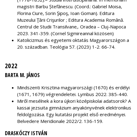
magistri Barbu Ștefănescu. (Coord.: Gabriel Moisa,
Florina Ciure, Sorin Şipoş, Ioan Goman). Editura
Muzeului Ţării Crişurilor ; Editura Academia Română.
Centrul de Studii Transilvane,. Oradea – Cluj-Napoca
2023. 341-359. (Cornel Sigmireannal közösen)
Katolicizmus és egyetemi oktatás Magyarországon a
20. században. Teológia 57. (2023) 1-2. 66-74.
2022
BARTA M. JÁNOS
Mindszenti Krisztina magyarországi (1670) és erdélyi
(1671, 1679) végrendeletei. Lymbus 2022. 385-440.
Miről mesélnek a kora újkori középiskolai adatsorok? A
kassai jezsuita gimnázium anyakönyvének elektronikus
feldolgozása. Egy kutatási projekt első eredményei.
Belvedere Meridionale 2022/2. 136-159.
DRASKÓCZY ISTVÁN