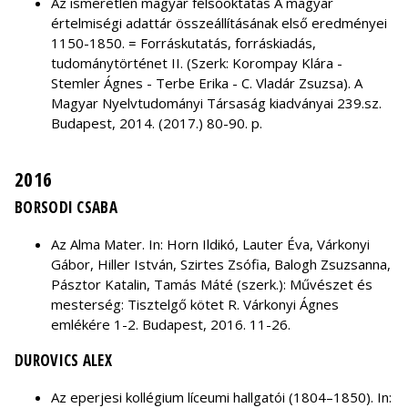
Az ismeretlen magyar felsőoktatás A magyar
értelmiségi adattár összeállításának első eredményei
1150-1850. = Forráskutatás, forráskiadás,
tudománytörténet II. (Szerk: Korompay Klára -
Stemler Ágnes - Terbe Erika - C. Vladár Zsuzsa). A
Magyar Nyelvtudományi Társaság kiadványai 239.sz.
Budapest, 2014. (2017.) 80-90. p.
2016
BORSODI CSABA
Az Alma Mater. In: Horn Ildikó, Lauter Éva, Várkonyi
Gábor, Hiller István, Szirtes Zsófia, Balogh Zsuzsanna,
Pásztor Katalin, Tamás Máté (szerk.): Művészet és
mesterség: Tisztelgő kötet R. Várkonyi Ágnes
emlékére 1-2. Budapest, 2016. 11-26.
DUROVICS ALEX
Az eperjesi kollégium líceumi hallgatói (1804–1850). In: