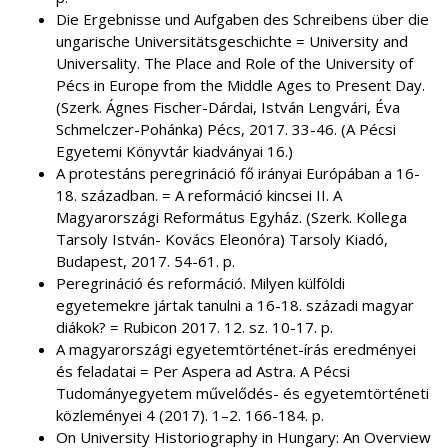
Die Ergebnisse und Aufgaben des Schreibens über die
ungarische Universitätsgeschichte = University and
Universality. The Place and Role of the University of
Pécs in Europe from the Middle Ages to Present Day.
(Szerk. Ágnes Fischer-Dárdai, István Lengvári, Éva
Schmelczer-Pohánka) Pécs, 2017. 33-46. (A Pécsi
Egyetemi Könyvtár kiadványai 16.)
A protestáns peregrináció fő irányai Európában a 16-
18. században. = A reformáció kincsei II. A
Magyarországi Református Egyház. (Szerk. Kollega
Tarsoly István- Kovács Eleonóra) Tarsoly Kiadó,
Budapest, 2017. 54-61. p.
Peregrináció és reformáció. Milyen külföldi
egyetemekre jártak tanulni a 16-18. századi magyar
diákok? = Rubicon 2017. 12. sz. 10-17. p.
A magyarországi egyetemtörténet-írás eredményei
és feladatai = Per Aspera ad Astra. A Pécsi
Tudományegyetem művelődés- és egyetemtörténeti
közleményei 4 (2017). 1–2. 166-184. p.
On University Historiography in Hungary: An Overview