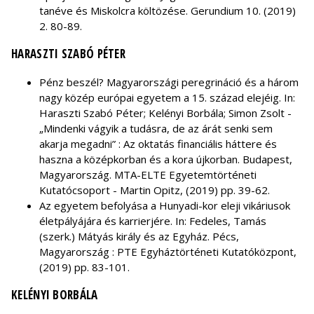
tanéve és Miskolcra költözése. Gerundium 10. (2019)
2. 80-89.
HARASZTI SZABÓ PÉTER
Pénz beszél? Magyarországi peregrináció és a három
nagy közép európai egyetem a 15. század elejéig. In:
Haraszti Szabó Péter; Kelényi Borbála; Simon Zsolt -
„Mindenki vágyik a tudásra, de az árát senki sem
akarja megadni” : Az oktatás financiális háttere és
haszna a középkorban és a kora újkorban. Budapest,
Magyarország. MTA-ELTE Egyetemtörténeti
Kutatócsoport - Martin Opitz, (2019) pp. 39-62.
Az egyetem befolyása a Hunyadi-kor eleji vikáriusok
életpályájára és karrierjére. In: Fedeles, Tamás
(szerk.) Mátyás király és az Egyház. Pécs,
Magyarország : PTE Egyháztörténeti Kutatóközpont,
(2019) pp. 83-101.
KELÉNYI BORBÁLA