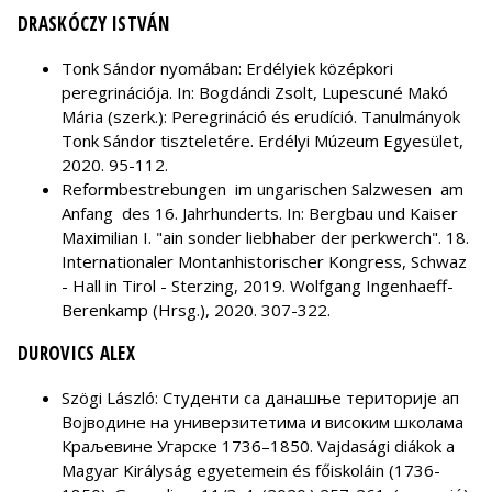
DRASKÓCZY ISTVÁN
Tonk Sándor nyomában: Erdélyiek középkori
peregrinációja. In: Bogdándi Zsolt, Lupescuné Makó
Mária (szerk.): Peregrináció és erudíció. Tanulmányok
Tonk Sándor tiszteletére. Erdélyi Múzeum Egyesület,
2020. 95-112.
Reformbestrebungen im ungarischen Salzwesen am
Anfang des 16. Jahrhunderts. In: Bergbau und Kaiser
Maximilian I. "ain sonder liebhaber der perkwerch".
18.
Internationaler Montanhistorischer Kongress
, Schwaz
- Hall in Tirol - Sterzing, 2019. Wolfgang Ingenhaeff-
Berenkamp (Hrsg.), 2020. 307-322.
DUROVICS ALEX
Szögi László: Студенти са данашње територије ап
Војводине на универзитетима и високим школама
Краљевине Угарске 1736–1850. Vajdasági diákok a
Magyar Királyság egyetemein és főiskoláin (1736-