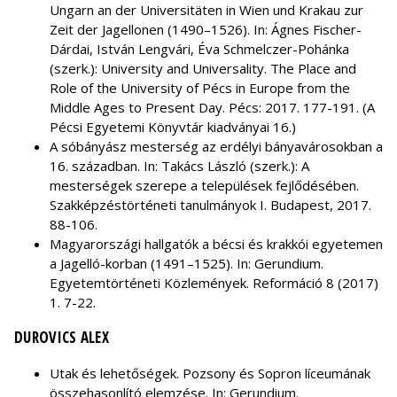
Ungarn an der Universitäten in Wien und Krakau zur
Zeit der Jagellonen (1490–1526). In: Ágnes Fischer-
Dárdai, István Lengvári, Éva Schmelczer-Pohánka
(szerk.): University and Universality. The Place and
Role of the University of Pécs in Europe from the
Middle Ages to Present Day. Pécs: 2017. 177-191. (A
Pécsi Egyetemi Könyvtár kiadványai 16.)
A sóbányász mesterség az erdélyi bányavárosokban a
16. században. In: Takács László (szerk.): A
mesterségek szerepe a települések fejlődésében.
Szakképzéstörténeti tanulmányok I. Budapest, 2017.
88-106.
Magyarországi hallgatók a bécsi és krakkói egyetemen
a Jagelló-korban (1491–1525). In: Gerundium.
Egyetemtörténeti Közlemények. Reformáció 8 (2017)
1. 7-22.
DUROVICS ALEX
Utak és lehetőségek. Pozsony és Sopron líceumának
összehasonlító elemzése. In: Gerundium.