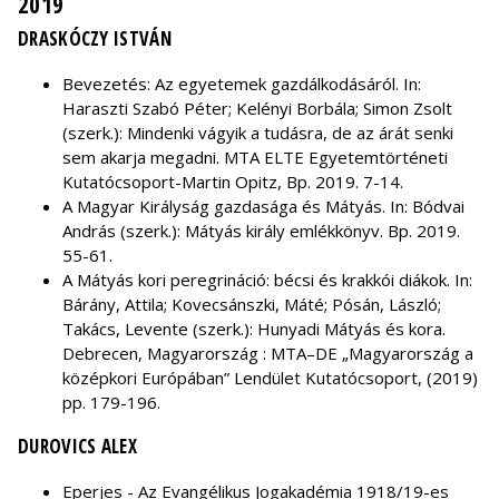
2019
DRASKÓCZY ISTVÁN
Bevezetés: Az egyetemek gazdálkodásáról. In:
Haraszti Szabó Péter; Kelényi Borbála; Simon Zsolt
(szerk.): Mindenki vágyik a tudásra, de az árát senki
sem akarja megadni. MTA ELTE Egyetemtörténeti
Kutatócsoport-Martin Opitz, Bp. 2019. 7-14.
A Magyar Királyság gazdasága és Mátyás. In: Bódvai
András (szerk.): Mátyás király emlékkönyv. Bp. 2019.
55-61.
A Mátyás kori peregrináció: bécsi és krakkói diákok. In:
Bárány, Attila; Kovecsánszki, Máté; Pósán, László;
Takács, Levente (szerk.): Hunyadi Mátyás és kora.
Debrecen, Magyarország : MTA–DE „Magyarország a
középkori Európában” Lendület Kutatócsoport, (2019)
pp. 179-196.
DUROVICS ALEX
Eperjes - Az Evangélikus Jogakadémia 1918/19-es