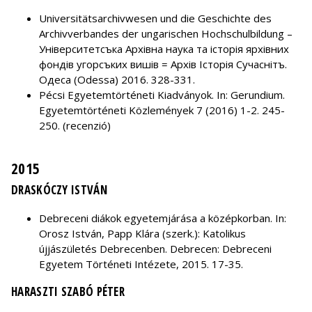
Universitätsarchivwesen und die Geschichte des
Archivverbandes der ungarischen Hochschulbildung –
Унiверситетсъка Архiвна наука та iсторія ярхівних
фондів угорсъких вишів = Архів Історія Сучаснітъ.
Одеса (Odessa) 2016. 328-331.
Pécsi Egyetemtörténeti Kiadványok. In: Gerundium.
Egyetemtörténeti Közlemények 7 (2016) 1-2. 245-
250. (recenzió)
2015
DRASKÓCZY ISTVÁN
Debreceni diákok egyetemjárása a középkorban. In:
Orosz István, Papp Klára (szerk.): Katolikus
újjászületés Debrecenben. Debrecen: Debreceni
Egyetem Történeti Intézete, 2015. 17-35.
HARASZTI SZABÓ PÉTER