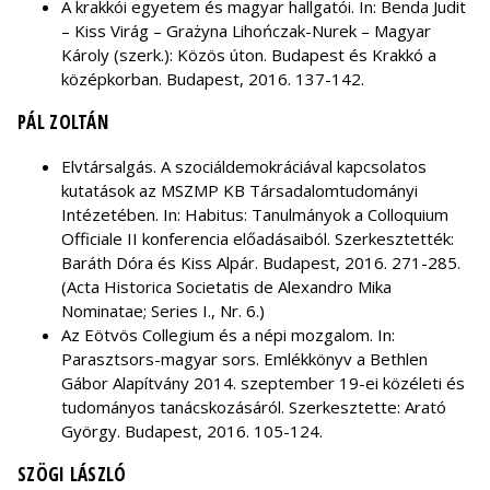
A krakkói egyetem és magyar hallgatói. In: Benda Judit
– Kiss Virág – Grażyna Lihończak-Nurek – Magyar
Károly (szerk.): Közös úton. Budapest és Krakkó a
középkorban. Budapest, 2016. 137-142.
PÁL ZOLTÁN
Elvtársalgás. A szociáldemokráciával kapcsolatos
kutatások az MSZMP KB Társadalomtudományi
Intézetében. In: Habitus: Tanulmányok a Colloquium
Officiale II konferencia előadásaiból. Szerkesztették:
Baráth Dóra és Kiss Alpár. Budapest, 2016. 271-285.
(Acta Historica Societatis de Alexandro Mika
Nominatae; Series I., Nr. 6.)
Az Eötvös Collegium és a népi mozgalom. In:
Parasztsors-magyar sors. Emlékkönyv a Bethlen
Gábor Alapítvány 2014. szeptember 19-ei közéleti és
tudományos tanácskozásáról. Szerkesztette: Arató
György. Budapest, 2016. 105-124.
SZÖGI LÁSZLÓ