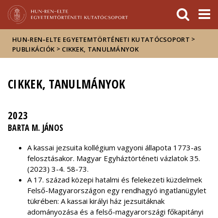
Események
ELTE a
Hírek
sajtóban
>
HUN-REN–ELTE EGYETEMTÖRTÉNETI KUTATÓCSOPORT
>
PUBLIKÁCIÓK
CIKKEK, TANULMÁNYOK
CIKKEK, TANULMÁNYOK
2023
BARTA M. JÁNOS
A kassai jezsuita kollégium vagyoni állapota 1773-as
felosztásakor. Magyar Egyháztörténeti vázlatok 35.
(2023) 3-4. 58-73.
A 17. század közepi hatalmi és felekezeti küzdelmek
Felső-Magyarországon egy rendhagyó ingatlanügylet
tükrében: A kassai királyi ház jezsuitáknak
adományozása és a felső-magyarországi főkapitányi