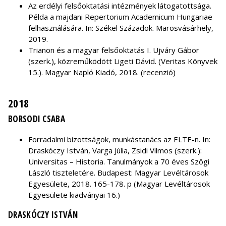
Az erdélyi felsőoktatási intézmények látogatottsága.
Példa a majdani Repertorium Academicum Hungariae
felhasználására. In: Székel Századok. Marosvásárhely,
2019.
Trianon és a magyar felsőoktatás I. Ujváry Gábor
(szerk.), közreműködött Ligeti Dávid. (Veritas Könyvek
15.). Magyar Napló Kiadó, 2018. (recenzió)
2018
BORSODI CSABA
Forradalmi bizottságok, munkástanács az ELTE-n. In:
Draskóczy István, Varga Júlia, Zsidi Vilmos (szerk.):
Universitas – Historia. Tanulmányok a 70 éves Szögi
László tiszteletére. Budapest: Magyar Levéltárosok
Egyesülete, 2018. 165-178. p (Magyar Levéltárosok
Egyesülete kiadványai 16.)
DRASKÓCZY ISTVÁN