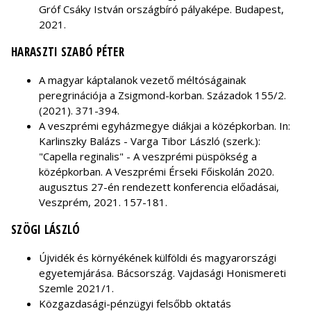
Gróf Csáky István országbíró pályaképe. Budapest,
2021.
HARASZTI SZABÓ PÉTER
A magyar káptalanok vezető méltóságainak
peregrinációja a Zsigmond-korban. Századok 155/2.
(2021). 371-394.
A veszprémi egyházmegye diákjai a középkorban. In:
Karlinszky Balázs - Varga Tibor László (szerk.):
"Capella reginalis" - A veszprémi püspökség a
középkorban. A Veszprémi Érseki Főiskolán 2020.
augusztus 27-én rendezett konferencia előadásai,
Veszprém, 2021. 157-181.
SZÖGI LÁSZLÓ
Újvidék és környékének külföldi és magyarországi
egyetemjárása. Bácsország. Vajdasági Honismereti
Szemle 2021/1.
Közgazdasági-pénzügyi felsőbb oktatás