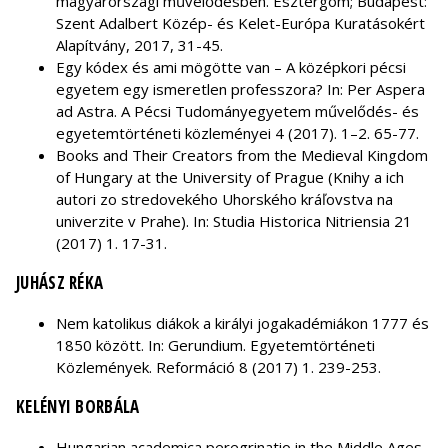
magyarországi művelődésben. Esztergom; Budapest:
Szent Adalbert Közép- és Kelet-Európa Kuratásokért
Alapítvány, 2017, 31-45.
Egy kódex és ami mögötte van – A középkori pécsi
egyetem egy ismeretlen professzora? In: Per Aspera
ad Astra. A Pécsi Tudományegyetem művelődés- és
egyetemtörténeti közleményei 4 (2017). 1–2. 65-77.
Books and Their Creators from the Medieval Kingdom
of Hungary at the University of Prague (Knihy a ich
autori zo stredovekého Uhorského kráľovstva na
univerzite v Prahe). In: Studia Historica Nitriensia 21
(2017) 1. 17-31.
JUHÁSZ RÉKA
Nem katolikus diákok a királyi jogakadémiákon 1777 és
1850 között. In: Gerundium. Egyetemtörténeti
Közlemények. Reformáció 8 (2017) 1. 239-253.
KELÉNYI BORBÁLA
Hungarian academica peregrinatio in the Middle Ages