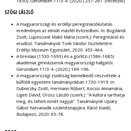
1850). Gerundium 11/3-4. (2020.) 257-261. (recenzió)
SZÖGI LÁSZLÓ
A magyarországi és erdélyi peregrinációkutatás
eredményei az elmúlt másfél évtizedben. In: Bogdándi
Zsolt, Lupescuné Makó Mária (szerk.): Peregrináció és
erudíció. Tanulmányok Tonk Sándor tiszteletére.
Erdélyi Múzeum Egyesület, 2020. 453-464.
A breslaui (1530-1693) és a görlitzi (1586-1685)
akadémiai gimnáziumok magyarországi hallgatói.
Gerundium 11/3-4. (2020.) 169-196.
A magyarországi zsidóság kiemelkedő részvétele a
külföldi egyetemi tanulmányokban 1730-1919. In:
Dubniczky Zsolt, Hermann Róbert, Kocsis Annamária,
Ligeti Dávid, Orosz László (szerk.): "A kultúra tarthatja
meg, és teheti ismét nagyjá". Tanulmányok Ujváry
Gábor hatvanadik születésnapjára. Ráció Kiadó,
Budapest, 2020. 65-78.