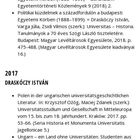
Egyetemtörténeti Közlemények 9 (2018) 2.
Politikai küzdelmek a századfordulón a budapesti
Egyetemi Körben (1888–1899). = Draskóczy István,
Varga Júlia, Zsidi Vilmos (szerk.): Universitas – Historia.
Tanulmányok a 70 éves Szögi László tiszteletére.
Budapest: Magyar Levéltárosok Egyesülete, 2018. p.
475-488. (Magyar Levéltárosok Egyesülete kiadványai
16.)
2017
DRASKÓCZY ISTVÁN
Polen in der ungarischen universitätsgeschichtlichen
Literatur. In: Krzysztof Ożóg, Maciej Zdanek (szerk.):
Universitätsstudium und Gesellschaft in Mitteleuropa
vom 15. bis zum 18. Jahrhundert. Kraków: 2017. pp.
53-66. (Seria Historia et Monumenta Universitatis
Jagellonicae 5.)
Ungarn – ein Land ohne Universitäten. Studenten aus