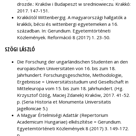
drozde.: Kraków i Budapeszt w sredniowieczu. Krakkó:
2017. 147-151.
Krakkótól Wittenbergig. A magyarországi hallgatók a
krakkói, bécsi és wittenbergi egyetemeken a 16.
században. In: Gerundium. Egyetemtörténeti
Közlemények. Reformáció 8 (2017) 1. 23-50.
SZÖGI LÁSZLÓ
Die Forschung der ungarländischen Studenten an den
europäischen Universitäten von 16. bis zum 18.
Jahrhundert. Forschungsgeschichte, Methodologie,
Ergebnisse = Universitätsstudium und Gesellschaft in
Mitteleuropa vom 15. bis zum 18. Jahrhundert. (Hg.
Krzysztof Ożóg, Maciej Zdanek) Kraków, 2017. 41-52.
p. (Seria Historia et Monumenta Universitatis
Jagellonicae 5.)
A Magyar Értelmiségi Adattár (Repertorium
Academicum Hungariae) elkészítése = Gerundium.
Egyetemtörténeti Közlemények 8 (2017) 3. 149-172.
p.