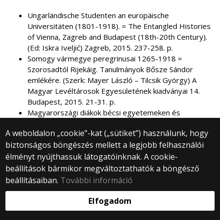
Ungarländische Studenten an europäische
Universitäten (1801-1918). = The Entangled Histories
of Vienna, Zagreb and Budapest (18th-20th Century).
(Ed: Iskra Iveljić) Zagreb, 2015. 237-258. p.
Somogy vármegye peregrinusai 1265-1918 =
Szorosadtól Rijekáig. Tanulmányok Bősze Sándor
emlékére. (Szerk: Mayer László – Tilcsik György) A
Magyar Levéltárosok Egyesületének kiadványai 14.
Budapest, 2015. 21-31. p.
Magyarországi diákok bécsi egyetemeken és
főiskolákon 1867-1890. Ungarländische Studenten an
A weboldalon „cookie”-kat („sütiket”) használunk, hogy
wiener Universitäten und Hochschulen 1867-1890.
biztonságos böngészés mellett a legjobb felhasználói
(Patyi Gáborral, Simon Zsolttal, Szabó Miklóssal és
Varga Júliával) = Magyarországi diákok egyetemjárása
élményt nyújthassuk látogatóinknak. A cookie-
az újkorban 22. Budapest, 2015. 852 p.
beállítások bármikor megváltoztathatók a böngésző
beállításaiban.
További információ
2014
Elfogadom
HARASZTI SZABÓ PÉTER