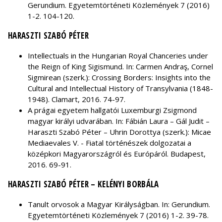
Gerundium. Egyetemtörténeti Közlemények 7 (2016)
1-2. 104-120.
HARASZTI SZABÓ PÉTER
Intellectuals in the Hungarian Royal Chanceries under
the Reign of King Sigismund. In: Carmen Andraş, Cornel
Sigmirean (szerk.): Crossing Borders: Insights into the
Cultural and Intellectual History of Transylvania (1848-
1948). Clamart, 2016. 74-97.
A prágai egyetem hallgatói Luxemburgi Zsigmond
magyar királyi udvarában. In: Fábián Laura – Gál Judit –
Haraszti Szabó Péter – Uhrin Dorottya (szerk.): Micae
Mediaevales V. - Fiatal történészek dolgozatai a
középkori Magyarországról és Európáról. Budapest,
2016. 69-91.
HARASZTI SZABÓ PÉTER – KELÉNYI BORBÁLA
Tanult orvosok a Magyar Királyságban. In: Gerundium.
Egyetemtörténeti Közlemények 7 (2016) 1-2. 39-78.