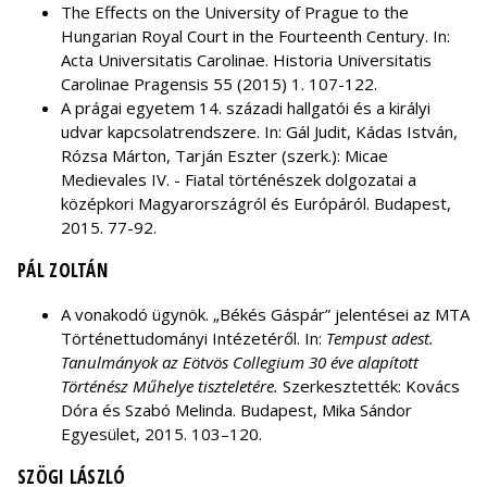
The Effects on the University of Prague to the
Hungarian Royal Court in the Fourteenth Century. In:
Acta Universitatis Carolinae. Historia Universitatis
Carolinae Pragensis 55 (2015) 1. 107-122.
A prágai egyetem 14. századi hallgatói és a királyi
udvar kapcsolatrendszere. In: Gál Judit, Kádas István,
Rózsa Márton, Tarján Eszter (szerk.): Micae
Medievales IV. - Fiatal történészek dolgozatai a
középkori Magyarországról és Európáról. Budapest,
2015. 77-92.
PÁL ZOLTÁN
A vonakodó ügynök. „Békés Gáspár” jelentései az MTA
Történettudományi Intézetéről. In:
Tempust adest.
Tanulmányok az Eötvös Collegium 30 éve alapított
Történész Műhelye tiszteletére.
Szerkesztették: Kovács
Dóra és Szabó Melinda. Budapest, Mika Sándor
Egyesület, 2015. 103–120.
SZÖGI LÁSZLÓ