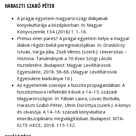
HARASZTI SZABÓ PÉTER
A prágai egyetem magyarországi diákjainak
könyvkultúrája a középkorban. In: Magyar
Könyvszemle 134 (2018) 1. 1-16.
Primus inter pares? A prágai egyetem helye a magyar
diákok régión belüli peregrinációjában. In: Draskóczy
István, Varga Júlia, Zsidi Vilmos (szerk.): Universitas –
Historia. Tanulmányok a 70 éves Szögi László
tiszteletére. Budapest: Magyar Levéltárosok
Egyesülete, 2018. 56-66. (Magyar Levéltárosok
Egyesülete kiadványai 16.)
Az egyetemek szerepe a huszita propagandában. A
huszitizmusra reflektáló írások a 14–15. századi
Magyarországon. In: Fábián Laura, Lovas Borbála,
Haraszti Szabó Péter, Uhrin Dorottya (szerk.): A könyv
és olvasója. A 14–16. századi könyvkultúra
interdiszciplináris megvilágításban. Budapest: MTA-
ELTE HECE, 2018. 115-132.