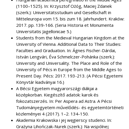
(1100–1525). In: Krzysztof Ożóg, Maciej Zdanek
(szerk.): Universitätsstudium und Gesellschaft in
Mitteleuropa vom 15. bis zum 18. Jahrhundert. Kraków:
2017. pp. 139-166. (Seria Historia et Monumenta
Universitatis Jagellonicae 5.)
Students from the Medieval Hungarian Kingdom at the
University of Vienna. Additional Data to Their Studies:
Faculties and Graduation. In: Ágnes Fischer-Dárdai,
István Lengvári, Éva Schmelczer-Pohánka (szerk.):
University and Universality. The Place and Role of the
University of Pécs in Europe from the Middle Ages to
Present Day. Pécs: 2017. 193-213. (A Pécsi Egyetemi
Könyvtár kiadványai 16.)
A Bécsi Egyetem magyarországi diákjai a
középkorban. Kiegészítő adatok: karok és
fokozatszerzés. In: Per Aspera ad Astra. A Pécsi
Tudományegyetem művelődés- és egyetemtörténeti
közleményei 4 (2017). 1–2. 134-150.
Akademia Krakowska i jej węgierscy studenci. In:
Grażyna Lihończak-Nurek (szerk.): Na wspólnej