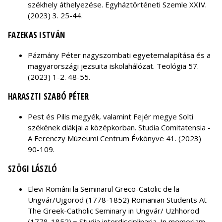
székhely áthelyezése. Egyháztörténeti Szemle XXIV.
(2023) 3. 25-44.
FAZEKAS ISTVÁN
Pázmány Péter nagyszombati egyetemalapítása és a
magyarországi jezsuita iskolahálózat. Teológia 57.
(2023) 1-2. 48-55.
HARASZTI SZABÓ PÉTER
Pest és Pilis megyék, valamint Fejér megye Solti
székének diákjai a középkorban. Studia Comitatensia -
A Ferenczy Múzeumi Centrum Évkönyve 41. (2023)
90-109.
SZÖGI LÁSZLÓ
Elevi Români la Seminarul Greco-Catolic de la
Ungvár/Ujgorod (1778-1852) Romanian Students At
The Greek-Catholic Seminary in Ungvár/ Uzhhorod
(1778-1852).= Studia interdisciplinaria. In memoriam