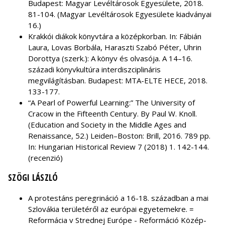
Budapest: Magyar Levéltárosok Egyesülete, 2018.
81-104. (Magyar Levéltárosok Egyesülete kiadványai
16.)
Krakkói diákok könyvtára a középkorban. In: Fábián
Laura, Lovas Borbála, Haraszti Szabó Péter, Uhrin
Dorottya (szerk.): A könyv és olvasója. A 14–16.
századi könyvkultúra interdiszciplináris
megvilágításban. Budapest: MTA-ELTE HECE, 2018.
133-177.
“A Pearl of Powerful Learning:” The University of
Cracow in the Fifteenth Century. By Paul W. Knoll.
(Education and Society in the Middle Ages and
Renaissance, 52.) Leiden–Boston: Brill, 2016. 789 pp.
In: Hungarian Historical Review 7 (2018) 1. 142-144.
(recenzió)
SZÖGI LÁSZLÓ
A protestáns peregrináció a 16-18. században a mai
Szlovákia területéről az európai egyetemekre. =
Reformácia v Strednej Európe - Reformáció Közép-