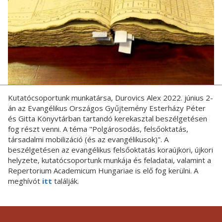
Kutatócsoportunk munkatársa, Durovics Alex 2022. június 2-
án az Evangélikus Országos Gyűjtemény Esterházy Péter
és Gitta Könyvtárban tartandó kerekasztal beszélgetésen
fog részt venni. A téma "Polgárosodás, felsőoktatás,
társadalmi mobilizáció (és az evangélikusok)". A
beszélgetésen az evangélikus felsőoktatás koraújkori, újkori
helyzete, kutatócsoportunk munkája és feladatai, valamint a
Repertorium Academicum Hungariae is elő fog kerülni. A
meghívót
itt
találják.