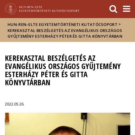
Események
ELTE a
Hírek
sajtóban
>
HUN-REN–ELTE EGYETEMTÖRTÉNETI KUTATÓCSOPORT
KEREKASZTAL BESZÉLGETÉS AZ EVANGÉLIKUS ORSZÁGOS
GYŰJTEMÉNY ESTERHÁZY PÉTER ÉS GITTA KÖNYVTÁRBAN
KEREKASZTAL BESZÉLGETÉS AZ
EVANGÉLIKUS ORSZÁGOS GYŰJTEMÉNY
ESTERHÁZY PÉTER ÉS GITTA
KÖNYVTÁRBAN
2022.05.26.