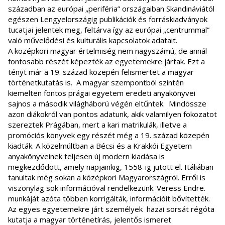
században az európai „periféria” országaiban Skandináviától
egészen Lengyelországig publikációk és forráskiadványok
tucatjai jelentek meg, feltárva így az európai „centrummal”
való művelődési és kulturális kapcsolatok adatait.
A középkori magyar értelmiség nem nagyszámú, de annál
fontosabb részét képezték az egyetemekre jártak. Ezt a
tényt már a 19. század közepén felismertet a magyar
történetkutatás is. A magyar szempontból szintén
kiemelten fontos prágai egyetem eredeti anyakönyvei
sajnos a második világháború végén eltűntek. Mindössze
azon diákokról van pontos adatunk, akik valamilyen fokozatot
szereztek Prágában, mert a kari matrikulák, illetve a
promóciós könyvek egy részét még a 19. század közepén
kiadták. A közelmúltban a Bécsi és a Krakkói Egyetem
anyakönyveinek teljesen új modern kiadása is
megkezdődött, amely napjainkig, 1558-ig jutott el. Itáliában
tanultak még sokan a középkori Magyarországról. Erről is
viszonylag sok információval rendelkezünk. Veress Endre.
munkáját azóta többen korrigálták, információit bővítették.
Az egyes egyetemekre járt személyek hazai sorsát régóta
kutatja a magyar történetírás, jelentős ismeret