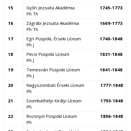
15
Győri Jezsuita Akadémia
1745-1773
Ph Th
16
Zágrábi Jezsuita Akadémia
1669-1773
Ph Th
17
Egri Püspöki, Érseki Líceum
1740-1848
Ph J
18
Pécsi Püspöki Líceum
1831-1848
Ph J
19
Temesvári Püspöki Líceum
1841-1848
Ph J
20
Nagyszombati Érseki Líceum
1777-1848
Ph
21
Szombathelyi Királyi Líceum
1793-1848
Ph
22
Rozsnyói Püspöki Líceum
1806-1848
Ph