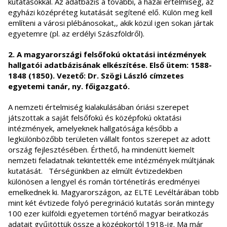
kutatásokkal. Az adatbázis a további, a hazai értelmiség, az
egyházi középréteg kutatását segítené elő. Külön meg kell
említeni a városi plébánosokat,, akik közül igen sokan jártak
egyetemre (pl. az erdélyi Szászföldről).
2. A magyarországi felsőfokú oktatási intézmények
hallgatói adatbázisának elkészítése. Első ütem: 1588-
1848 (1850). Vezető: Dr. Szögi László címzetes
egyetemi tanár, ny. főigazgató.
A nemzeti értelmiség kialakulásában óriási szerepet
játszottak a saját felsőfokú és középfokú oktatási
intézmények, amelyeknek hallgatósága később a
legkülönbözőbb területen vállalt fontos szerepet az adott
ország fejlesztésében. Érthető, ha mindenütt kiemelt
nemzeti feladatnak tekintették eme intézmények múltjának
kutatását. Térségünkben az elmúlt évtizedekben
különösen a lengyel és román történetírás eredményei
emelkednek ki. Magyarországon, az ELTE Levéltárában több
mint két évtizede folyó peregrináció kutatás során mintegy
100 ezer külföldi egyetemen történő magyar beiratkozás
adatait gyűjtöttük össze a középkortól 1918-ig. Ma már