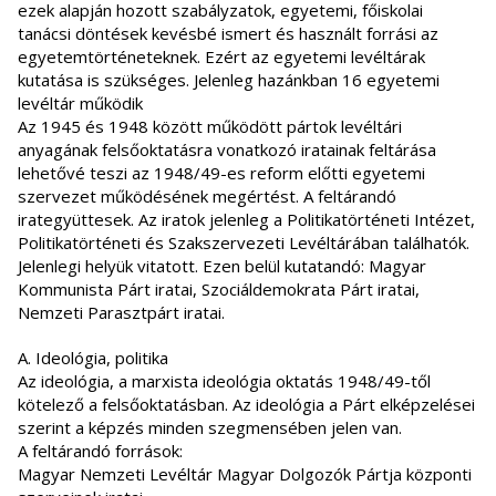
ezek alapján hozott szabályzatok, egyetemi, főiskolai
tanácsi döntések kevésbé ismert és használt forrási az
egyetemtörténeteknek. Ezért az egyetemi levéltárak
kutatása is szükséges. Jelenleg hazánkban 16 egyetemi
levéltár működik
Az 1945 és 1948 között működött pártok levéltári
anyagának felsőoktatásra vonatkozó iratainak feltárása
lehetővé teszi az 1948/49-es reform előtti egyetemi
szervezet működésének megértést. A feltárandó
irategyüttesek. Az iratok jelenleg a Politikatörténeti Intézet,
Politikatörténeti és Szakszervezeti Levéltárában találhatók.
Jelenlegi helyük vitatott. Ezen belül kutatandó: Magyar
Kommunista Párt iratai, Szociáldemokrata Párt iratai,
Nemzeti Parasztpárt iratai.
A. Ideológia, politika
Az ideológia, a marxista ideológia oktatás 1948/49-től
kötelező a felsőoktatásban. Az ideológia a Párt elképzelései
szerint a képzés minden szegmensében jelen van.
A feltárandó források:
Magyar Nemzeti Levéltár Magyar Dolgozók Pártja központi