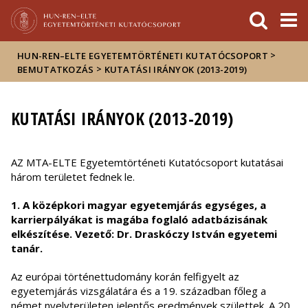
Események
ELTE a
Hírek
sajtóban
>
HUN-REN–ELTE EGYETEMTÖRTÉNETI KUTATÓCSOPORT
>
BEMUTATKOZÁS
KUTATÁSI IRÁNYOK (2013-2019)
KUTATÁSI IRÁNYOK (2013-2019)
AZ MTA-ELTE Egyetemtörténeti Kutatócsoport kutatásai
három területet fednek le.
1. A középkori magyar egyetemjárás egységes, a
karrierpályákat is magába foglaló adatbázisának
elkészítése. Vezető: Dr. Draskóczy István egyetemi
tanár.
Az európai történettudomány korán felfigyelt az
egyetemjárás vizsgálatára és a 19. században főleg a
német nyelvterületen jelentős eredmények születtek. A 20.