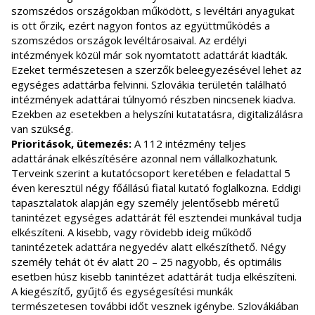
szomszédos országokban működött, s levéltári anyagukat
is ott őrzik, ezért nagyon fontos az együttműködés a
szomszédos országok levéltárosaival. Az erdélyi
intézmények közül már sok nyomtatott adattárát kiadták.
Ezeket természetesen a szerzők beleegyezésével lehet az
egységes adattárba felvinni. Szlovákia területén található
intézmények adattárai túlnyomó részben nincsenek kiadva.
Ezekben az esetekben a helyszíni kutatatásra, digitalizálásra
van szükség.
Prioritások, ütemezés:
A 112 intézmény teljes
adattárának elkészítésére azonnal nem vállalkozhatunk.
Terveink szerint a kutatócsoport keretében e feladattal 5
éven keresztül négy főállású fiatal kutató foglalkozna. Eddigi
tapasztalatok alapján egy személy jelentősebb méretű
tanintézet egységes adattárát fél esztendei munkával tudja
elkészíteni. A kisebb, vagy rövidebb ideig működő
tanintézetek adattára negyedév alatt elkészíthető. Négy
személy tehát öt év alatt 20 – 25 nagyobb, és optimális
esetben húsz kisebb tanintézet adattárát tudja elkészíteni.
A kiegészítő, gyűjtő és egységesítési munkák
természetesen további időt vesznek igénybe. Szlovákiában