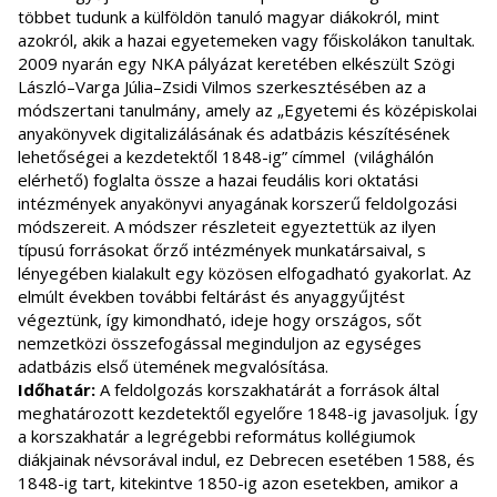
többet tudunk a külföldön tanuló magyar diákokról, mint
azokról, akik a hazai egyetemeken vagy főiskolákon tanultak.
2009 nyarán egy NKA pályázat keretében elkészült Szögi
László–Varga Júlia–Zsidi Vilmos szerkesztésében az a
módszertani tanulmány, amely az „Egyetemi és középiskolai
anyakönyvek digitalizálásának és adatbázis készítésének
lehetőségei a kezdetektől 1848-ig” címmel (világhálón
elérhető) foglalta össze a hazai feudális kori oktatási
intézmények anyakönyvi anyagának korszerű feldolgozási
módszereit. A módszer részleteit egyeztettük az ilyen
típusú forrásokat őrző intézmények munkatársaival, s
lényegében kialakult egy közösen elfogadható gyakorlat. Az
elmúlt években további feltárást és anyaggyűjtést
végeztünk, így kimondható, ideje hogy országos, sőt
nemzetközi összefogással meginduljon az egységes
adatbázis első ütemének megvalósítása.
Időhatár:
A feldolgozás korszakhatárát a források által
meghatározott kezdetektől egyelőre 1848-ig javasoljuk. Így
a korszakhatár a legrégebbi református kollégiumok
diákjainak névsorával indul, ez Debrecen esetében 1588, és
1848-ig tart, kitekintve 1850-ig azon esetekben, amikor a