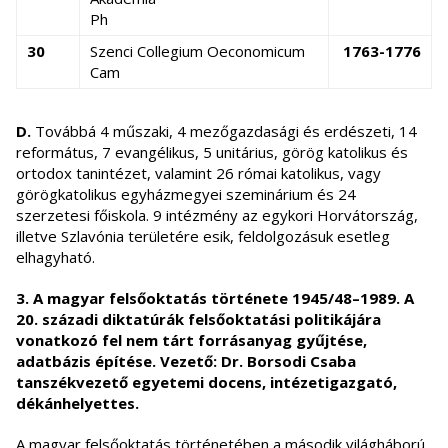
Ph
30
Szenci Collegium Oeconomicum
1763-1776
Cam
D.
Továbbá 4 műszaki, 4 mezőgazdasági és erdészeti, 14
református, 7 evangélikus, 5 unitárius, görög katolikus és
ortodox tanintézet, valamint 26 római katolikus, vagy
görögkatolikus egyházmegyei szeminárium és 24
szerzetesi főiskola. 9 intézmény az egykori Horvátország,
illetve Szlavónia területére esik, feldolgozásuk esetleg
elhagyható.
3. A magyar felsőoktatás története 1945/48–1989.
A
20. századi diktatúrák felsőoktatási politikájára
vonatkozó fel nem tárt forrásanyag gyűjtése,
adatbázis építése. Vezető: Dr. Borsodi Csaba
tanszékvezető egyetemi docens, intézetigazgató,
dékánhelyettes.
A magyar felsőoktatás történetében a második világháború