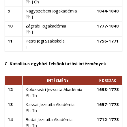
Ph J Ch
9
Nagyszebeni Jogakadémia
1844-1848
Ph J
10
Zágrábi Jogakadémia
1777-1848
Ph J
11
Pesti Jogi Szakiskola
1756-1771
J
C. Katolikus egyházi felsőoktatási intézmények
INTÉZMÉNY
KORSZAK
12
Kolozsvári Jezsuita Akadémia
1698-1773
Ph Th
13
Kassai Jezsuita Akadémia
1657-1773
Ph Th
14
Budai Jezsuita Akadémia
1712-1773
Ph Th