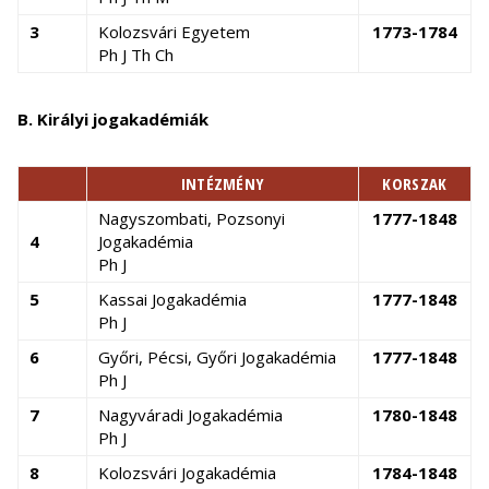
3
Kolozsvári Egyetem
1773-1784
Ph J Th Ch
B. Királyi jogakadémiák
INTÉZMÉNY
KORSZAK
Nagyszombati, Pozsonyi
1777-1848
4
Jogakadémia
Ph J
5
Kassai Jogakadémia
1777-1848
Ph J
6
Győri, Pécsi, Győri Jogakadémia
1777-1848
Ph J
7
Nagyváradi Jogakadémia
1780-1848
Ph J
8
Kolozsvári Jogakadémia
1784-1848