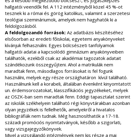
és a később megkezdődő bölcsész-, és jogászképzés
hallgatói veendők fel. A 112 intézményből közel 45 %-ot
tesznek ki a római és görög katolikus, valamint a szerzetesi
teológiai szemináriumok, amelyek nem hagyhatók ki a
feldolgozásból.
A feldolgozandó források:
Az adatbázis készítéséhez
elsősorban az eredeti főiskolai, egyetemi anyakönyveket
kívánjuk felhasználni. Egyes bölcsészeti tanfolyamok
hallgatói adatai a kapcsolódó gimnázium anyakönyveiben
találhatók, ezekből csak az akadémiai tagozatok adatait
szándékozunk összegyűjteni. Ahol a matrikulák nem
maradtak fenn, másodlagos forrásokat is fel fogunk
használni, melyek egy része országhatáron kívül található.
Használnunk kell a korabeli, általában évenként kinyomtatott
un. érdemsorozatokat, klasszifikációs jegyzékeket, melyek
az OSZK-ban sem maradtak fenn. Eddigi tapasztalat szerint
az iskolák székhelyein található régi könyvtárakban azonban
olyan jegyzékek is fellelhetők, amelyekről a hivatalos
bibliográfiák nem tudnak. Még hasznosíthatók a 17-18.
századi promóciós nyomtatványok, később a szigorlati,
vagy vizsgajegyzőkönyvek.
Mivel a vizsgálandó intézmények nem kis része a mai