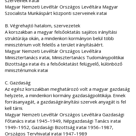
szerveinek iratai
Magyar Nemzeti Levéltár Országos Levéltára Magyar
Szocialista Munkáspárt központi szerveinek iratai
B. Végrehajtó hatalom, szervezetek
A korszakban a magyar felsőoktatás sajátos irányítási
struktúrája okán, a mindenkori kormányon belül több
minisztérium volt felelős a terület irányításáért.
Magyar Nemzeti Levéltár Országos Levéltára
Minisztertanács iratai, Minisztertanács Tudománypolitikai
Bizottsága iratai és a felsőoktatást felügyelő, különböző
minisztériumok iratai
C. Gazdaság
Az egész korszakban meghatározó volt a magyar gazdaság
helyzete, a mindenkori kormány gazdaságpolitikája. Ennek
forrásanyagát, a gazdaságirányítási szervek anyagát is fel
kell tárni.
Magyar Nemzeti Levéltár Országos Levéltára Gazdasági
Főtanács iratai 1945–1949, Népgazdasági Tanács iratai
1949–1952, Gazdasági Bizottság iratai 1956–1987,
Országos Tervhivatal iratai 1947–1989