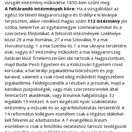
vizsgált intézmény működése 1850-ben szűnt meg.
A feltárandó intézmények köre:
Ha a vizsgálódást az
egész történeti Magyarországra és Erdélyre ki kívánjuk
terjeszteni, akkor rendkívül magas szám
112 intézmény
jön
szóba, beleértve az egyházmegyei szemináriumokat és a
szerzetesi főiskolákat. A felsorolt intézmények székhelye
közül 29 a mai Románia, 27 a mai Szlovákia, 9 a mai
Horvátország, 1 a mai Szerbia és 1 a mai Ukrajna területére
esik, vagyis 67 intézmény működött a mai Magyarország
határain kívül. Értelemszerűen ide tartozik a Nagyszombati,
majd Budai-Pesti Egyetem és a Kolozsvári Egyetem rövid
korszaka, a hat királyi jogakadémia bölcsészeti és jogi
karaival, valamint a csak rövid ideig működött Nagyszebeni
Jogakadémia. Feldolgozandók a részben a jezsuiták, majd a
katolikus püspökségek, vagy más szerzetesrendek által
fenntartott akadémiák, vagy líceumok hallgatósága. Ez
legalább 19 intézet. A sort kiegészíti nyolc szakoktatási
intézmény a műszaki és az agrárfelsőoktatás területéről. A
14 református kollégium esetében csak a tógátus diákokat
kell felvenni az adatbázisba. A 7 evangélikus líceum
esetében is csak a felsőfokú oktatáshoz tartozó teológusok