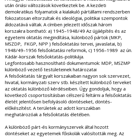
után óriási változások következtek be. A kezdeti
demokratikus folyamatok a kialakuló pártállami rendszerben
fokozatosan eltorzultak és ideológiai, politikai szempontok
áldozatává váltak. A címben jelezett időszak három
korszakra bontható: a) 1945–1948/49 Az újjáépítés és az
egyetemi oktatás megindítása, különböző pártok (MKP,
MSZDP, FKGP, NPP ) felsőoktatási tervei, javaslatai, b)
1948/49–1956 felsőoktatási reformok, c) 1956–1989 az ún.
Kádár-korszak felsőoktatás-politikája.
Legfontosabb hasznosítható dokumentumok: MDP, MSZMP
különböző vezető testületeinek határozatai
A felsőoktatás tárgyalt korszakaiban nagyon sok szervezet,
hivatal, kormányzati szerv stb. készített különböző terveket
az oktatás különböző kérdéseiben. Úgy gondoljuk, hogy a
következő csoportosításban célszerű feltárni a felsőoktatás
életét jelentősen befolyásoló döntéseket, döntés-
előkészítést. A területek az adott korszakban
meghatározóak a felsőoktatás életében.
A különböző párt-és kormányszervek által hozott
döntéseket az egyetemek főiskolák valósították meg. Az