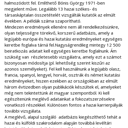
halmozódott fel. Említhető Bónis György 1971-ben
megjelent műve. Legalább 13 hazai székes- és
társaskáptalan összetételét vizsgálták kutatók az elmúlt
években. A példák száma szaporítható.
Mindezen eredmények ellenére nem áll rendelkezésünkre,
olyan teljességre törekvő, korszerű adatbázis, amely a
legújabb európai és hazai kutatási eredményeket egységes
keretbe foglalva tárná fel.Nagyságrendileg mintegy 12 500
beiratkozás adatait kell egységes keretbe foglalnunk. Ám
szükség van részletesebb vizsgálatra, amely ezt a számot
bizonyosan módosítja (pl. lehetőség szerint kiszűri az
azonos személyeket). Fel kell használnunk a legújabb olasz,
francia, spanyol, lengyel, horvát, osztrák és német kutatási
eredményeket, hiszen ezekben az országokban az elmúlt
három évtizedben olyan publikációk készültek el, amelyeket
még nem tekintettünk át magyar szempontból. Ki kell
egészítenünk meglévő adatainkat a fokozatszerzésekre
vonatkozó részekkel. Különösen fontos a hazai karrierpályák
további vizsgálata.
A meglévő, alapul szolgáló adatbázis kiegészíthető tehát a
hazai és külföldi szakirodalom alapján továbbá levéltári