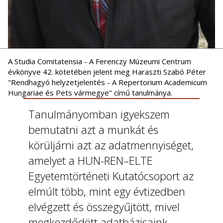
A Studia Comitatensia - A Ferenczy Múzeumi Centrum
évkönyve 42. kötetében jelent meg Haraszti Szabó Péter
"Rendhagyó helyzetjelentés - A Repertorium Academicum
Hungariae és Pets vármegye" című tanulmánya.
Tanulmányomban igyekszem
bemutatni azt a munkát és
körüljárni azt az adatmennyiséget,
amelyet a HUN-REN–ELTE
Egyetemtörténeti Kutatócsoport az
elmúlt több, mint egy évtizedben
elvégzett és összegyűjtött, mivel
megkezdődött adatbázisaink