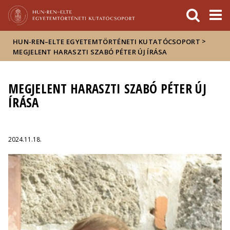
Események
ELTE a
Hírek
sajtóban
>
HUN-REN–ELTE EGYETEMTÖRTÉNETI KUTATÓCSOPORT
MEGJELENT HARASZTI SZABÓ PÉTER ÚJ ÍRÁSA
MEGJELENT HARASZTI SZABÓ PÉTER ÚJ
ÍRÁSA
2024.11.18.