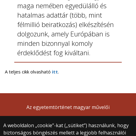
maga nemében egyedülálló és
hatalmas adattár (több, mint
félmillió beiratkozás) elkészítésén
dolgozunk, amely Európában is
minden bizonnyal komoly
érdeklődést fog kiváltani.
A teljes cikk olvasható
itt
.
Az egyetemtörténet magyar művelői
A weboldalon „cookie”-kat („sütiket”) használunk, hogy
biztonságos böngészés mellett a legjobb felhasználói
© 2025 Eötvös Loránd Tudományegyetem