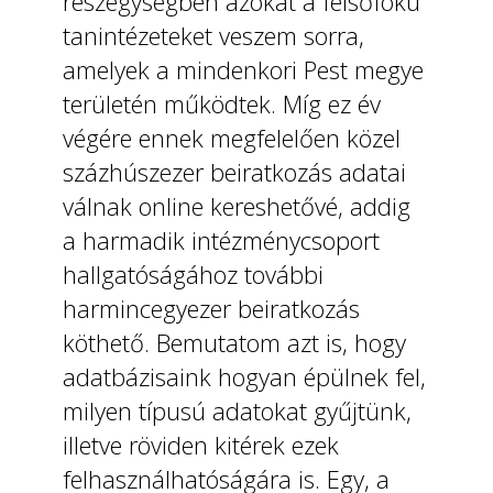
részegységben azokat a felsőfokú
tanintézeteket veszem sorra,
amelyek a mindenkori Pest megye
területén működtek. Míg ez év
végére ennek megfelelően közel
százhúszezer beiratkozás adatai
válnak online kereshetővé, addig
a harmadik intézménycsoport
hallgatóságához további
harmincegyezer beiratkozás
köthető. Bemutatom azt is, hogy
adatbázisaink hogyan épülnek fel,
milyen típusú adatokat gyűjtünk,
illetve röviden kitérek ezek
felhasználhatóságára is. Egy, a