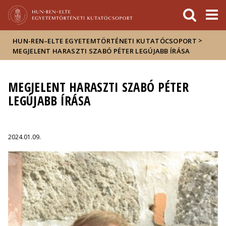
Események
ELTE a
Hírek
sajtóban
>
HUN-REN–ELTE EGYETEMTÖRTÉNETI KUTATÓCSOPORT
MEGJELENT HARASZTI SZABÓ PÉTER LEGÚJABB ÍRÁSA
MEGJELENT HARASZTI SZABÓ PÉTER
LEGÚJABB ÍRÁSA
2024.01.09.