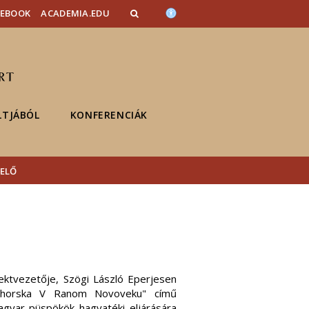
CEBOOK
ACADEMIA.EDU
LTJÁBÓL
KONFERENCIÁK
 ELŐ
ektvezetője, Szögi László Eperjesen
horska V Ranom Novoveku" című
Magyar püspökök hagyatéki eljárására