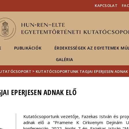
Események
ELTE a
Hírek
KAPCSOLAT
FA
sajtóban
K
PUBLIKÁCIÓK
ÉRDEKESSÉGEK AZ EGYETEMEK MÚ
GALÉRIA
>
KUTATÓCSOPORT
KUTATÓCSOPORTUNK TAGJAI EPERJESEN ADNAK
AI EPERJESEN ADNAK ELŐ
Kutatócsoportunk vezetője, Fazekas István és proj
adnak elő
a "Pramene K Cirkvenym Dejinám U
konferencián, 2022. április 7-én. Fazekas István "