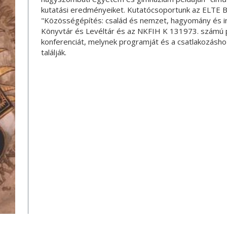
kutatási eredményeiket. Kutatócsoportunk az ELTE B
"Közösségépítés: család és nemzet, hagyomány és i
Könyvtár és Levéltár és az NKFIH K 131973. számú p
konferenciát, melynek programját és a csatlakozásh
találják.