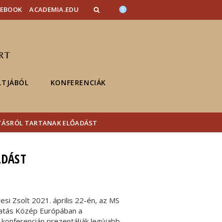
CEBOOK
ACADEMIA.EDU
LTJÁBÓL
KONFERENCIÁK
TÁSRÓL TARTANAK ELŐADÁST
ADÁST
si Zsolt 2021. április 22-én, az MS
tatás Közép Európában a
onferencián prezentálják legújabb