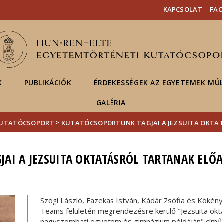
Események
ELTE a
Hírek
KAPCSOLAT
FA
sajtóban
K
PUBLIKÁCIÓK
ÉRDEKESSÉGEK AZ EGYETEMEK MÚ
GALÉRIA
>
KUTATÓCSOPORT
KUTATÓCSOPORTUNK TAGJAI A JEZSUITA OKTA
AI A JEZSUITA OKTATÁSRÓL TARTANAK ELŐ
Szögi László, Fazekas István, Kádár Zsófia és Kökénye
Teams felületén megrendezésre kerülő "Jezsuita ok
nagyszombati egyetem és gimnázium példáján" című k