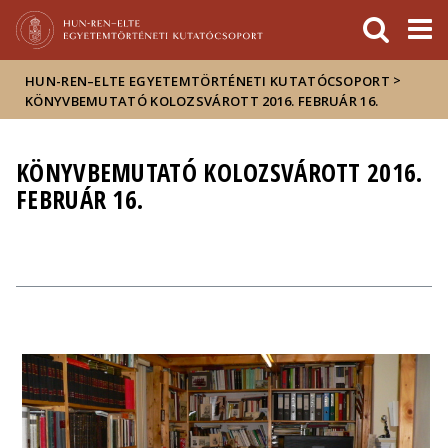
Események
ELTE a
Hírek
sajtóban
>
HUN-REN–ELTE EGYETEMTÖRTÉNETI KUTATÓCSOPORT
KÖNYVBEMUTATÓ KOLOZSVÁROTT 2016. FEBRUÁR 16.
KÖNYVBEMUTATÓ KOLOZSVÁROTT 2016.
FEBRUÁR 16.