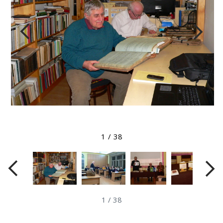
Megtekintés nagyobb méretben
1
/
38
1
/
38