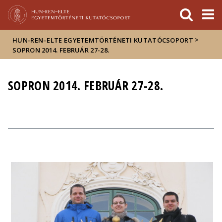
Események
ELTE a
Hírek
sajtóban
>
HUN-REN–ELTE EGYETEMTÖRTÉNETI KUTATÓCSOPORT
SOPRON 2014. FEBRUÁR 27-28.
SOPRON 2014. FEBRUÁR 27-28.