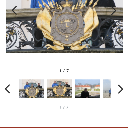
Megtekintés nagyobb méretben
1
/
7
1
/
7